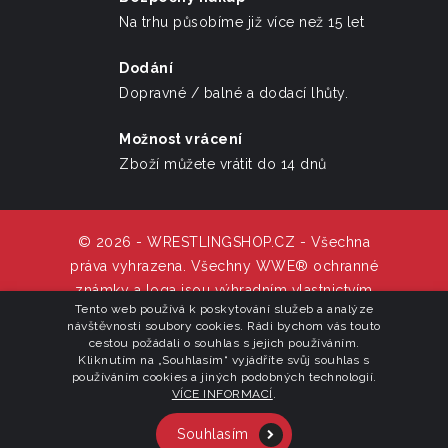
Na trhu působíme již více než 15 let
Dodání
Dopravné / balné a dodací lhůty.
Možnost vrácení
Zboží můžete vrátit do 14 dnů
© 2026 - WRESTLINGSHOP.CZ - Všechna
práva vyhrazena. Všechny WWE® ochranné
známky a loga jsou výhradním vlastnictvím
Tento web používá k poskytování služeb a analýze
WWE Inc,.
návštěvnosti soubory cookies. Rádi bychom vás touto
cestou požádali o souhlas s jejich používáním.
Kliknutím na „Souhlasím“ vyjádříte svůj souhlas s
používáním cookies a jiných podobných technologií.
VÍCE INFORMACÍ
.
Novinky
Slevy
TOP
Novinky z WWE
Souhlasím
O nás
Napište nám