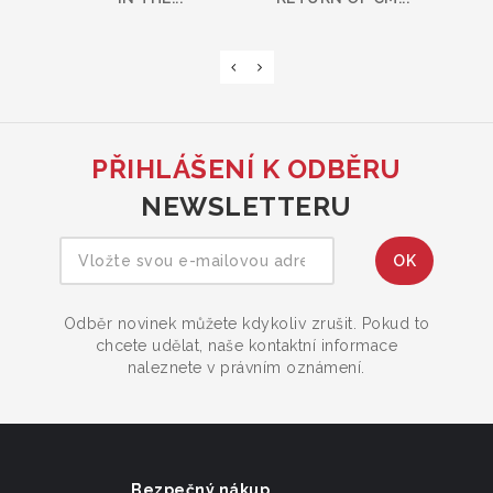
PŘIHLÁŠENÍ K ODBĚRU
NEWSLETTERU
Odběr novinek můžete kdykoliv zrušit. Pokud to
chcete udělat, naše kontaktní informace
naleznete v právním oznámení.
Bezpečný nákup