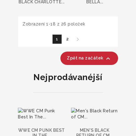
BLACK CHARLOTTE...
BELLA...
Zobrazení 1-18 z 26 položek
1
2

Zpět na začátek
Nejprodávanéjší
WWE CM PUNK BEST
MEN'S BLACK
IN THE...
RETURN OF CM...
FAR