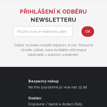
PŘIHLÁŠENÍ K ODBĚRU
NEWSLETTERU
Odběr novinek můžete kdykoliv zrušit. Pokud to
chcete udělat, naše kontaktní informace
naleznete v právním oznámení.
Bezpečný nákup
Na trhu působíme již více než 15 let
Dodání
Dopravné / balné a dodací lhůty.