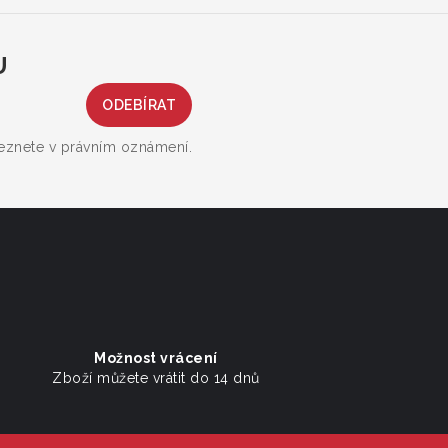
U
leznete v právním oznámení.
Možnost vrácení
Zboží můžete vrátit do 14 dnů