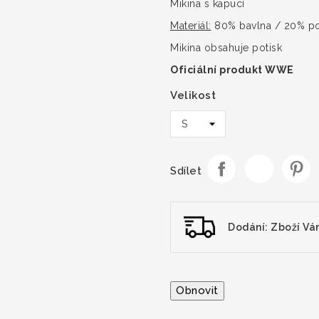
Mikina s kapucí
Materiál:
80% bavlna / 20% po
Mikina obsahuje potisk
Oficiální produkt WWE
Velikost
Sdílet
Dodání: Zboží Vá