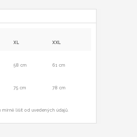
XL
XXL
58 cm
61 cm
75 cm
78 cm
 lišit od uvedených údajů.