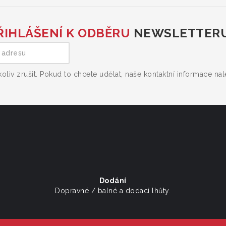
ŘIHLÁŠENÍ K ODBĚRU
NEWSLETTER
liv zrušit. Pokud to chcete udělat, naše kontaktní informace na
Dodání
Dopravné / balné a dodací lhůty.