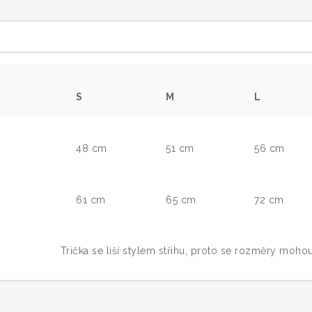
S
M
L
48 cm
51 cm
56 cm
61 cm
65 cm
72 cm
se liší stylem střihu, proto se rozměry mohou mírně