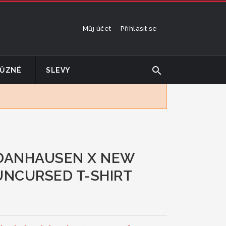
Můj účet
Přihlásit se
search
ŮZNÉ
SLEVY
 DANHAUSEN X NEW
UNCURSED T-SHIRT