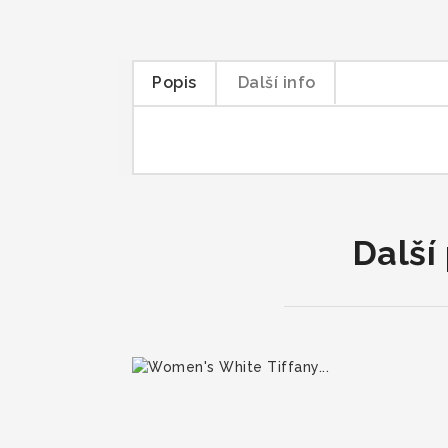
Popis
Další info
Další