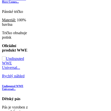
Here Comes...
Pánské tričko
Materiál:
100%
bavlna
Tričko obsahuje
potisk
Oficiální
produkt WWE
Rychlý náhled
Undisputed WWE
Universal...
Dětský pás
Pás je vyroben z