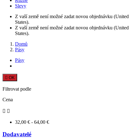
Různé
Slevy
Z vaší země není možné zadat novou objednávku (United
States).
Z vaší země není možné zadat novou objednávku (United
States).
Domů
Pásy
Pásy

OK
Filtrovat podle
Cena


32,00 € - 64,00 €
Dodavatelé