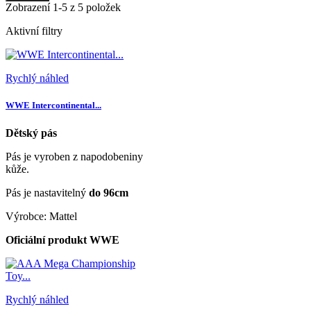
Zobrazení 1-5 z 5 položek
Aktivní filtry
Rychlý náhled
WWE Intercontinental...
Dětský pás
Pás je vyroben z napodobeniny
kůže.
Pás je nastavitelný
do 96cm
Výrobce: Mattel
Oficiální produkt WWE
Rychlý náhled