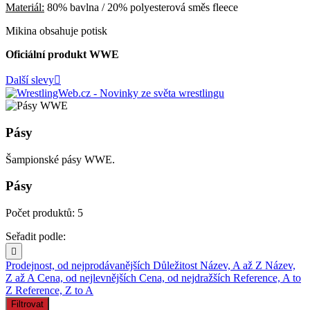
Materiál:
80% bavlna / 20% polyesterová směs fleece
Mikina obsahuje potisk
Oficiální produkt WWE
Další slevy

Pásy
Šampionské pásy WWE.
Pásy
Počet produktů: 5
Seřadit podle:

Prodejnost, od nejprodávanějších
Důležitost
Název, A až Z
Název,
Z až A
Cena, od nejlevnějších
Cena, od nejdražších
Reference, A to
Z
Reference, Z to A
Filtrovat