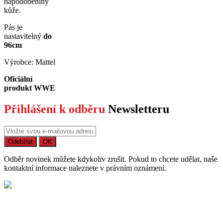
napodobeniny
kůže.
Pás je
nastavitelný
do
96cm
Výrobce: Mattel
Oficiální
produkt WWE
Přihlášení k odběru
Newsletteru
Odběr novinek můžete kdykoliv zrušit. Pokud to chcete udělat, naše
kontaktní informace naleznete v právním oznámení.
Bezpečný nákup
Na trhu působíme již více než 15 let