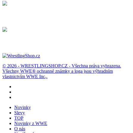
Dodání
Dopravné / balné a dodací lhůty.
Možnost vrácení
Zboží můžete vrátit do 14 dnů
© 2026 - WRESTLINGSHOP.CZ - Všechna práva vyhrazena.
Všechny WWE® ochranné známky a loga jsou výhradním
vlastnictvím WWE Inc,.
Novinky
Slevy
TOP
Novinky z WWE
O nás