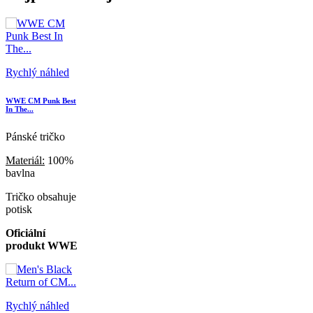
Rychlý náhled
WWE CM Punk Best
In The...
Pánské tričko
Materiál:
100%
bavlna
Tričko obsahuje
potisk
Oficiální
produkt WWE
Rychlý náhled