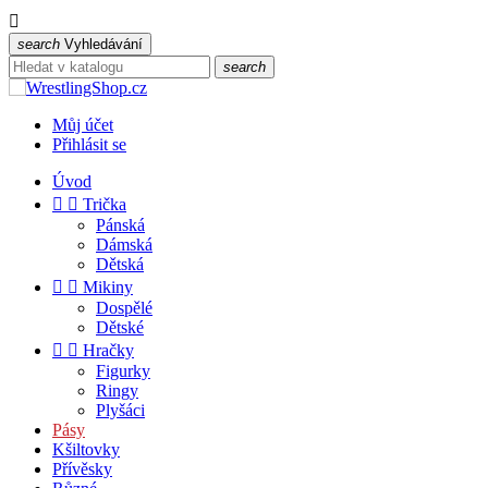

search
Vyhledávání
search
Můj účet
Přihlásit se
Úvod


Trička
Pánská
Dámská
Dětská


Mikiny
Dospělé
Dětské


Hračky
Figurky
Ringy
Plyšáci
Pásy
Kšiltovky
Přívěsky