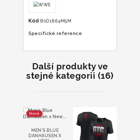
Kód
B0D1864M5M
Specifické reference
Další produkty ve
stejné kategorii (16)
Nové
MEN'S BLUE
MEN'
DANHAUSEN X
HULK