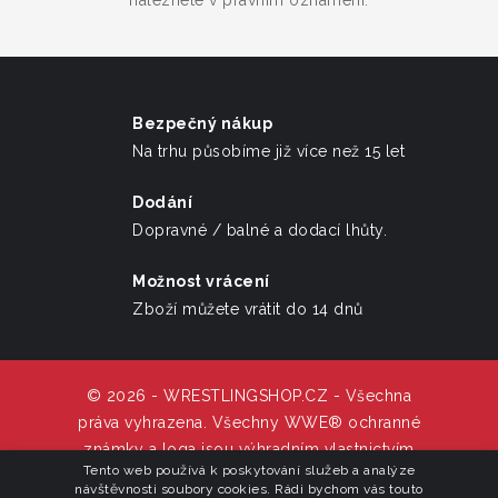
naleznete v právním oznámení.
Bezpečný nákup
Na trhu působíme již více než 15 let
Dodání
Dopravné / balné a dodací lhůty.
Možnost vrácení
Zboží můžete vrátit do 14 dnů
© 2026 - WRESTLINGSHOP.CZ - Všechna
práva vyhrazena. Všechny WWE® ochranné
známky a loga jsou výhradním vlastnictvím
Tento web používá k poskytování služeb a analýze
WWE Inc,.
návštěvnosti soubory cookies. Rádi bychom vás touto