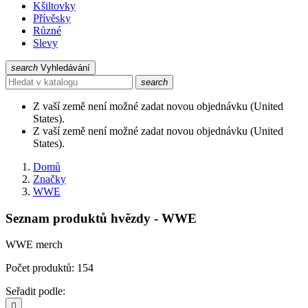
Kšiltovky
Přívěsky
Různé
Slevy
search
Vyhledávání
search
Z vaší země není možné zadat novou objednávku (United
States).
Z vaší země není možné zadat novou objednávku (United
States).
Domů
Značky
WWE
Seznam produktů hvězdy - WWE
WWE merch
Počet produktů: 154
Seřadit podle:
