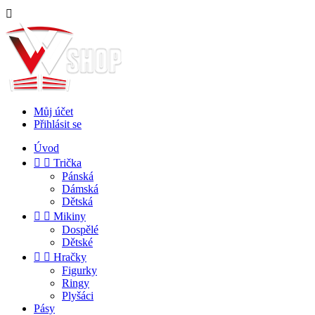

Můj účet
Přihlásit se
Úvod


Trička
Pánská
Dámská
Dětská


Mikiny
Dospělé
Dětské


Hračky
Figurky
Ringy
Plyšáci
Pásy