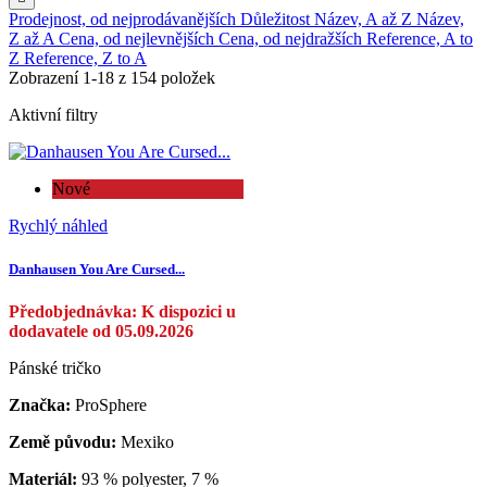
Prodejnost, od nejprodávanějších
Důležitost
Název, A až Z
Název,
Z až A
Cena, od nejlevnějších
Cena, od nejdražších
Reference, A to
Z
Reference, Z to A
Zobrazení 1-18 z 154 položek
Aktivní filtry
Nové
Rychlý náhled
Danhausen You Are Cursed...
Předobjednávka: K dispozici u
dodavatele od 05.09.2026
Pánské tričko
Značka:
ProSphere
Země původu:
Mexiko
Materiál:
93 % polyester, 7 %