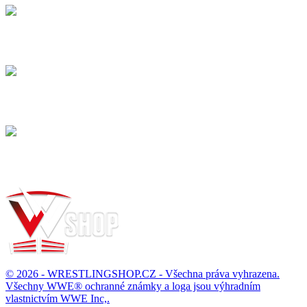
Bezpečný nákup
Na trhu působíme již více než 15 let
Dodání
Dopravné / balné a dodací lhůty.
Možnost vrácení
Zboží můžete vrátit do 14 dnů
© 2026 - WRESTLINGSHOP.CZ - Všechna práva vyhrazena.
Všechny WWE® ochranné známky a loga jsou výhradním
vlastnictvím WWE Inc,.