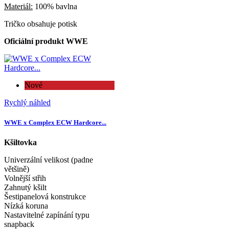
Materiál:
100% bavlna
Tričko obsahuje potisk
Oficiální produkt WWE
Nové
Rychlý náhled
WWE x Complex ECW Hardcore...
Kšiltovka
Univerzální velikost (padne
většině)
Volnější střih
Zahnutý kšilt
Šestipanelová konstrukce
Nízká koruna
Nastavitelné zapínání typu
snapback