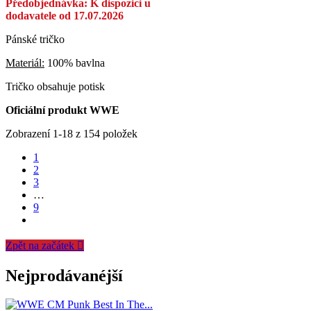
Předobjednávka: K dispozici u
dodavatele od 17.07.2026
Pánské tričko
Materiál:
100% bavlna
Tričko obsahuje potisk
Oficiální produkt WWE
Zobrazení 1-18 z 154 položek
1
2
3
…
9
Zpět na začátek

Nejprodávanéjší