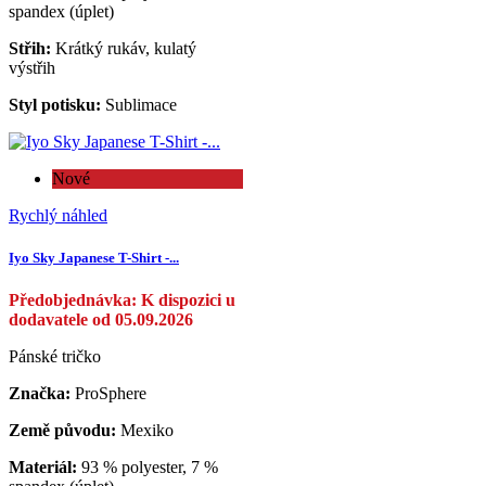
spandex (úplet)
Střih:
Krátký rukáv, kulatý
výstřih
Styl potisku:
Sublimace
Nové
Rychlý náhled
Iyo Sky Japanese T-Shirt -...
Předobjednávka: K dispozici u
dodavatele od 05.09.2026
Pánské tričko
Značka:
ProSphere
Země původu:
Mexiko
Materiál:
93 % polyester, 7 %