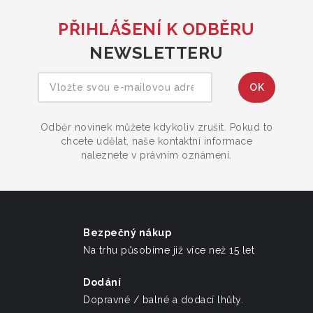
PŘIHLÁŠENÍ K ODBĚRU
NEWSLETTERU
Odběr novinek můžete kdykoliv zrušit. Pokud to
chcete udělat, naše kontaktní informace
naleznete v právním oznámení.
Bezpečný nákup
Na trhu působíme již více než 15 let
Dodání
Dopravné / balné a dodací lhůty.