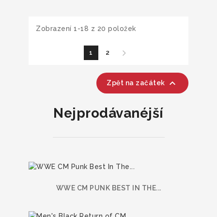
Zobrazení 1-18 z 20 položek
1
2

Zpět na začátek
Nejprodávanéjší
WWE CM PUNK BEST IN THE...