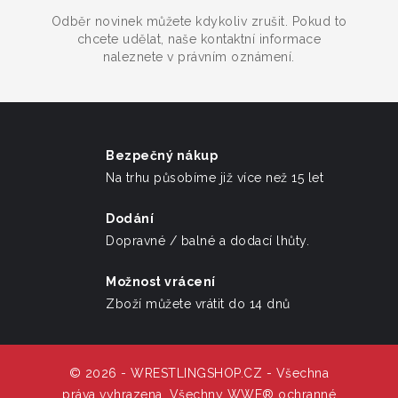
Odběr novinek můžete kdykoliv zrušit. Pokud to
chcete udělat, naše kontaktní informace
naleznete v právním oznámení.
Bezpečný nákup
Na trhu působíme již více než 15 let
Dodání
Dopravné / balné a dodací lhůty.
Možnost vrácení
Zboží můžete vrátit do 14 dnů
© 2026 - WRESTLINGSHOP.CZ - Všechna
práva vyhrazena. Všechny WWE® ochranné