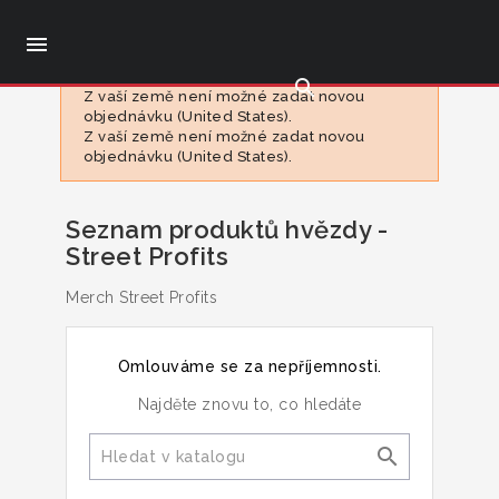

search
Z vaší země není možné zadat novou
objednávku (United States).
Z vaší země není možné zadat novou
objednávku (United States).
Seznam produktů hvězdy -
Street Profits
Merch Street Profits
Omlouváme se za nepříjemnosti.
Najděte znovu to, co hledáte
search