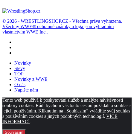
Zboží můžete vrátit do 14 dnů
© 2026 - WRESTLINGSHOP.CZ - Všechna práva vyhrazena.
Všechny WWE® ochranné známky a loga jsou výhradním
vlastnictvím WWE Inc,.
Novinky
Slevy
TOP
Novinky z WWE
O nás
Napište nám
Tento web používá k poskytování služeb a analýze návštěvnosti
soubory cookies. Rádi bychom vás touto cestou požádali o souhlas s
jejich používáním. Kliknutím na „Souhlasím“ vyjádříte svůj souhlas
s používáním cookies a jiných podobných technologií.
VÍCE
INFORMACÍ
.
Souhlasím