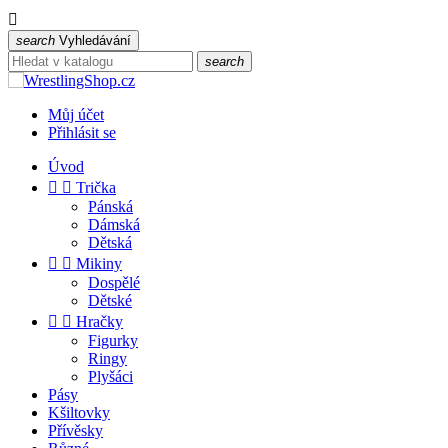

search
Vyhledávání
search
Můj účet
Přihlásit se
Úvod


Trička
Pánská
Dámská
Dětská


Mikiny
Dospělé
Dětské


Hračky
Figurky
Ringy
Plyšáci
Pásy
Kšiltovky
Přívěsky