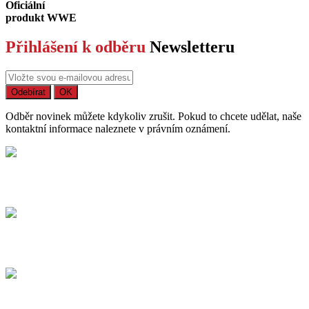
Oficiální
produkt WWE
Přihlášení k odběru
Newsletteru
Odběr novinek můžete kdykoliv zrušit. Pokud to chcete udělat, naše
kontaktní informace naleznete v právním oznámení.
Bezpečný nákup
Na trhu působíme již více než 15 let
Dodání
Dopravné / balné a dodací lhůty.
Možnost vrácení