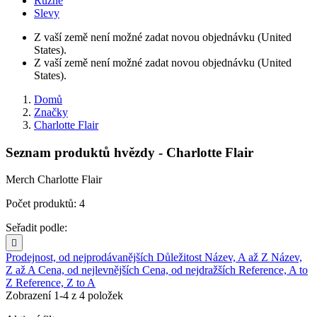
Různé
Slevy
Z vaší země není možné zadat novou objednávku (United
States).
Z vaší země není možné zadat novou objednávku (United
States).
Domů
Značky
Charlotte Flair
Seznam produktů hvězdy - Charlotte Flair
Merch Charlotte Flair
Počet produktů: 4
Seřadit podle:

Prodejnost, od nejprodávanějších
Důležitost
Název, A až Z
Název,
Z až A
Cena, od nejlevnějších
Cena, od nejdražších
Reference, A to
Z
Reference, Z to A
Zobrazení 1-4 z 4 položek