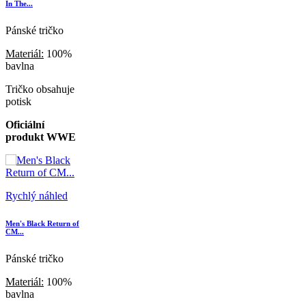
In The...
Pánské tričko
Materiál:
100%
bavlna
Tričko obsahuje
potisk
Oficiální
produkt WWE
Rychlý náhled
Men's Black Return of
CM...
Pánské tričko
Materiál:
100%
bavlna