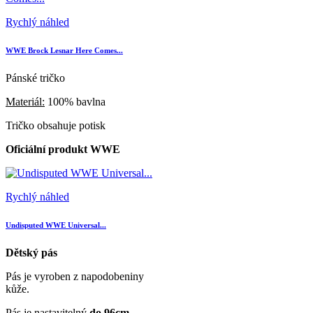
Rychlý náhled
WWE Brock Lesnar Here Comes...
Pánské tričko
Materiál:
100% bavlna
Tričko obsahuje potisk
Oficiální produkt WWE
Rychlý náhled
Undisputed WWE Universal...
Dětský pás
Pás je vyroben z napodobeniny
kůže.
Pás je nastavitelný
do 96cm