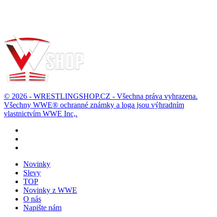
Možnost vrácení
Zboží můžete vrátit do 14 dnů
© 2026 - WRESTLINGSHOP.CZ - Všechna práva vyhrazena.
Všechny WWE® ochranné známky a loga jsou výhradním
vlastnictvím WWE Inc,.
Novinky
Slevy
TOP
Novinky z WWE
O nás
Napište nám