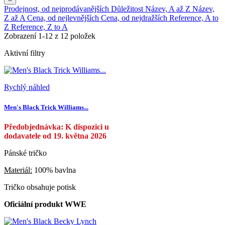
Prodejnost, od nejprodávanějších
Důležitost
Název, A až Z
Název,
Z až A
Cena, od nejlevnějších
Cena, od nejdražších
Reference, A to
Z
Reference, Z to A
Zobrazení 1-12 z 12 položek
Aktivní filtry
Rychlý náhled
Men's Black Trick Williams...
Předobjednávka: K dispozici u
dodavatele od 19. května 2026
Pánské tričko
Materiál:
100% bavlna
Tričko obsahuje potisk
Oficiální produkt WWE