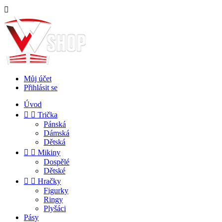

Můj účet
Přihlásit se
Úvod


Trička
Pánská
Dámská
Dětská


Mikiny
Dospělé
Dětské


Hračky
Figurky
Ringy
Plyšáci
Pásy