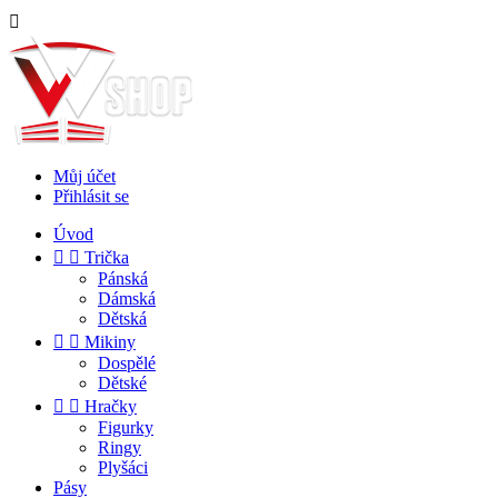

Můj účet
Přihlásit se
Úvod


Trička
Pánská
Dámská
Dětská


Mikiny
Dospělé
Dětské


Hračky
Figurky
Ringy
Plyšáci
Pásy