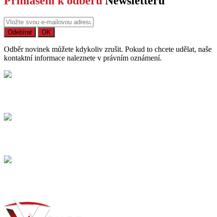
Přihlášení k odběru
Newsletteru
Odběr novinek můžete kdykoliv zrušit. Pokud to chcete udělat, naše
kontaktní informace naleznete v právním oznámení.
Bezpečný nákup
Na trhu působíme již více než 15 let
Dodání
Dopravné / balné a dodací lhůty.
Možnost vrácení
Zboží můžete vrátit do 14 dnů