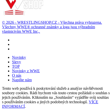
© 2026 - WRESTLINGSHOP.CZ - Všechna práva vyhrazena.
Všechny WWE® ochranné známky a loga jsou výhradním
vlastnictvím WWE Inc,.
Novinky
Slevy
TOP
Novinky z WWE
O nás
Napište nám
Tento web používá k poskytování služeb a analýze návštěvnosti
soubory cookies. Rádi bychom vás touto cestou požádali o souhlas s
jejich používáním. Kliknutím na „Souhlasím“ vyjádříte svůj souhlas
s používáním cookies a jiných podobných technologií.
VÍCE
INFORMACÍ
.