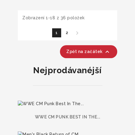
Zobrazení 1-18 z 36 položek
1
2

Zpět na začátek
Nejprodávanéjší
WWE CM PUNK BEST IN THE...