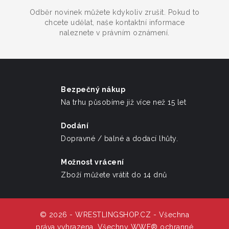
Odběr novinek můžete kdykoliv zrušit. Pokud to
chcete udělat, naše kontaktní informace
naleznete v právním oznámení.
Bezpečný nákup
Na trhu působíme již více než 15 let
Dodání
Dopravné / balné a dodací lhůty.
Možnost vrácení
Zboží můžete vrátit do 14 dnů
© 2026 - WRESTLINGSHOP.CZ - Všechna
práva vyhrazena. Všechny WWE® ochranné