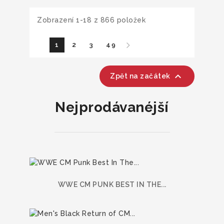
Zobrazení 1-18 z 866 položek
1
2
3
49

Zpět na začátek
Nejprodávanéjší
WWE CM PUNK BEST IN THE...