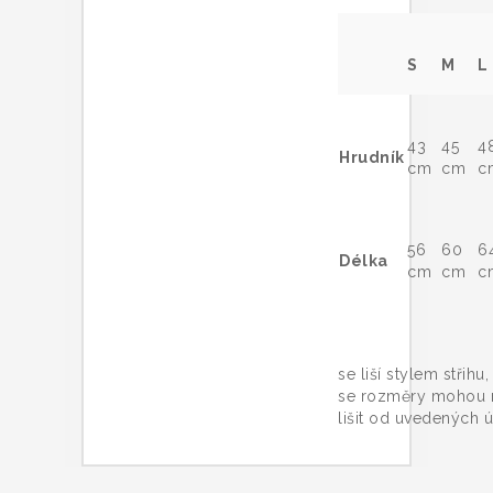
S
M
L
43
45
4
Hrudník
cm
cm
c
56
60
6
Délka
cm
cm
c
Trič
se liší stylem střihu
se rozměry mohou 
lišit od uvedených ú