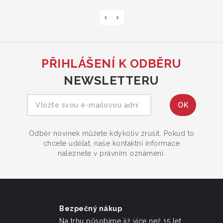
PŘIHLÁŠENÍ K ODBĚRU
NEWSLETTERU
Odběr novinek můžete kdykoliv zrušit. Pokud to
chcete udělat, naše kontaktní informace
naleznete v právním oznámení.
Bezpečný nákup
Na trhu působíme již více než 15 let