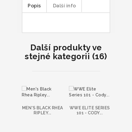
Popis
Další info
Další produkty ve
stejné kategorii (16)
MEN'S BLACK RHEA
WWE ELITE SERIES
RIPLEY...
101 - CODY...
W
GENE
S