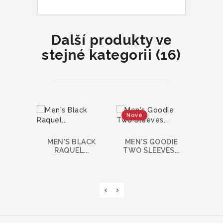
Další produkty ve
stejné kategorii (16)
Nové
MEN'S BLACK
MEN'S GOODIE
WWE 
RAQUEL...
TWO SLEEVES...
NE