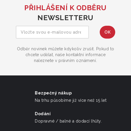
PŘIHLÁŠENÍ K ODBĚRU
NEWSLETTERU
Odběr novinek můžete kdykoliv zrušit. Pokud to
chcete udělat, naše kontaktní informace
naleznete v právním oznámení.
Bezpečný nákup
Na trhu působíme již více než 15 let
Dodání
Dopravné / balné a dodací lhůty.