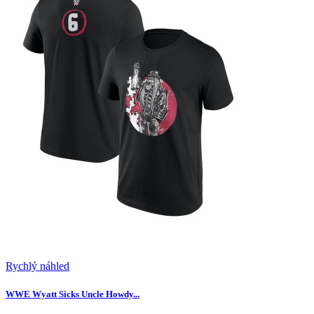
Rychlý náhled
WWE Wyatt Sicks Uncle Howdy...