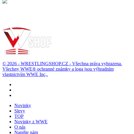
Možnost vrácení
Zboží můžete vrátit do 14 dnů
© 2026 - WRESTLINGSHOP.CZ - Všechna práva vyhrazena.
Všechny WWE® ochranné známky a loga jsou výhradním
vlastnictvím WWE Inc,.
Novinky
Slevy
TOP
Novinky z WWE
O nás
Napište nám