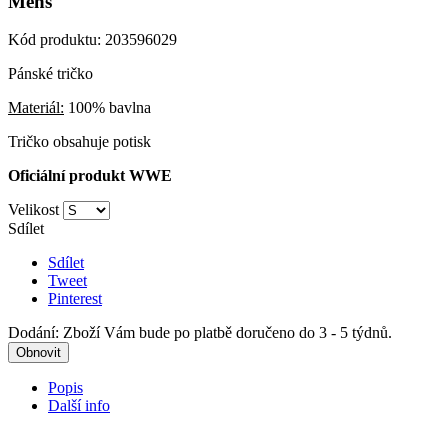
Mens
Kód produktu:
203596029
Pánské tričko
Materiál:
100% bavlna
Tričko obsahuje potisk
Oficiální produkt WWE
Velikost
Sdílet
Sdílet
Tweet
Pinterest
Dodání: Zboží Vám bude po platbě doručeno do 3 - 5 týdnů.
Popis
Další info