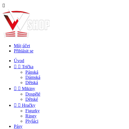

Můj účet
Přihlásit se
Úvod


Trička
Pánská
Dámská
Dětská


Mikiny
Dospělé
Dětské


Hračky
Figurky
Ringy
Plyšáci
Pásy