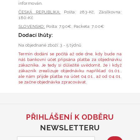
informován.
ČESKÁ REPUBLIKA:
Pošta
: 283-Kč,
Zásilkovna
:
180-Kč
SLOVENSKO:
Pošta
: 7,90€,
Packeta
: 7,00€
Dodací lhůty:
Na objednané zboží: 3 - 5 týdnů
Termín dodání se počítá až ode dne, kdy bude na
náš bankovní účet připsána platba za objednávku
zákazníka. Je tedy si důležité uvědomit, že i když
zákazník zrealizuje objednávku například 01.01.,
ale nám přijde platba na účet 04.01., až od 04.01.
se začne objednávka zpracovávat.
PŘIHLÁŠENÍ K ODBĚRU
NEWSLETTERU