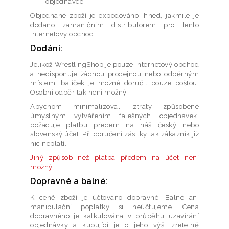
objednávce
Objednané zboží je expedováno ihned, jakmile je
dodano zahraničním distributorem pro tento
internetovy obchod.
Dodání:
Jelikož WrestlingShop je pouze internetový obchod
a nedisponuje žádnou prodejnou nebo odběrným
místem, balíček je možné doručit pouze poštou.
Osobní odběr tak není možný.
Abychom minimalizovali ztráty způsobené
úmyslným vytvářením falešných objednávek,
požaduje platbu předem na náš český nebo
slovenský účet. Při doručení zásilky tak zákazník již
nic neplatí.
Jiný způsob než platba předem na účet není
možný.
Dopravné a balné:
K ceně zboží je účtováno dopravné. Balné ani
manipulační poplatky si neúčtujeme. Cena
dopravného je kalkulována v průběhu uzavírání
objednávky a kupující je o jeho výši zřetelně