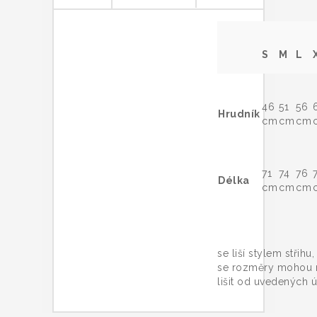
S
M
L
46
51
56
Hrudník
cm
cm
cm
71
74
76
Délka
cm
cm
cm
Trič
se liší stylem střihu
se rozměry mohou 
lišit od uvedených ú