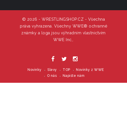
© 2026 - WRESTLINGSHOP.CZ - Všechna
práva vyhrazena. Všechny WWE® ochranné
známky a loga jsou výhradním vlastnictvím
WWE Inc,.
Novinky
Slevy
TOP
Novinky z WWE
O nás
Napište nám