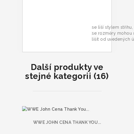
Trič
se liší stylem střihu
se rozměry mohou 
lišit od uvedených ú
Další produkty ve
stejné kategorii (16)
WWE JOHN CENA THANK YOU...