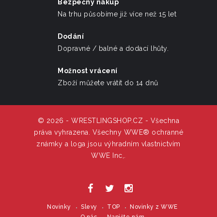
Bezpečný nákup
Na trhu působíme již více než 15 let
Dodání
Dopravné / balné a dodací lhůty.
Možnost vrácení
Zboží můžete vrátit do 14 dnů
© 2026 - WRESTLINGSHOP.CZ - Všechna
práva vyhrazena. Všechny WWE® ochranné
známky a loga jsou výhradním vlastnictvím
WWE Inc,.
Novinky
Slevy
TOP
Novinky z WWE
O nás
Napište nám