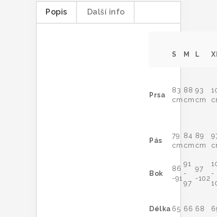
Popis
Další info
S
M
L
X
83
88
93
1
Prsa
cm
cm
cm
c
79
84
89
9
Pás
cm
cm
cm
c
91
1
86
97
Bok
-
-
-91
-102
97
1
Délka
65
66
68
6