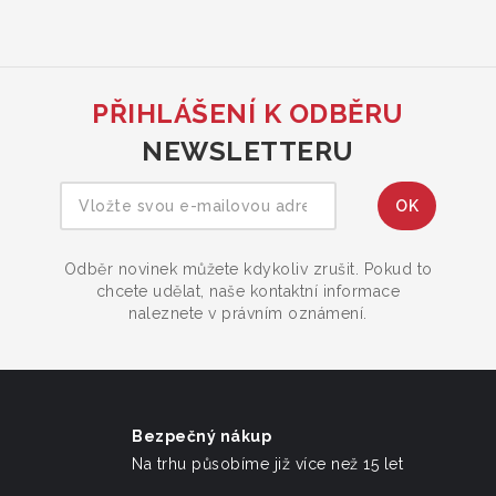
PŘIHLÁŠENÍ K ODBĚRU
NEWSLETTERU
Odběr novinek můžete kdykoliv zrušit. Pokud to
chcete udělat, naše kontaktní informace
naleznete v právním oznámení.
Bezpečný nákup
Na trhu působíme již více než 15 let