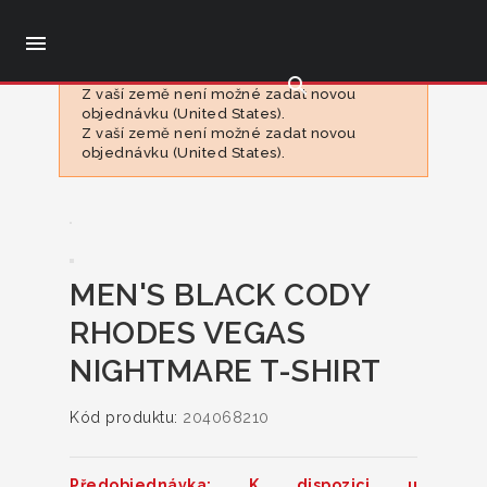

search
Z vaší země není možné zadat novou
objednávku (United States).
Z vaší země není možné zadat novou
objednávku (United States).
MEN'S BLACK CODY
RHODES VEGAS
NIGHTMARE T-SHIRT
Kód produktu:
204068210
Předobjednávka: K dispozici u