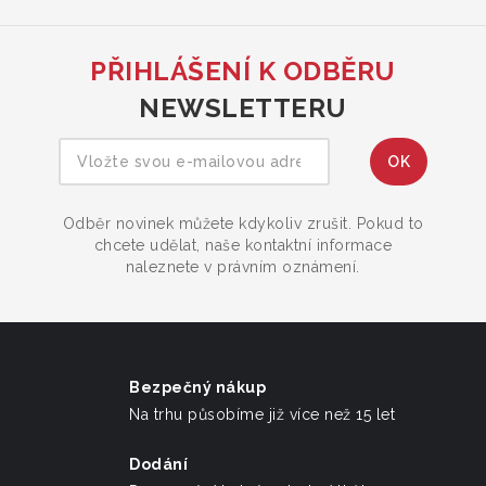
PŘIHLÁŠENÍ K ODBĚRU
NEWSLETTERU
Odběr novinek můžete kdykoliv zrušit. Pokud to
chcete udělat, naše kontaktní informace
naleznete v právním oznámení.
Bezpečný nákup
Na trhu působíme již více než 15 let
Dodání