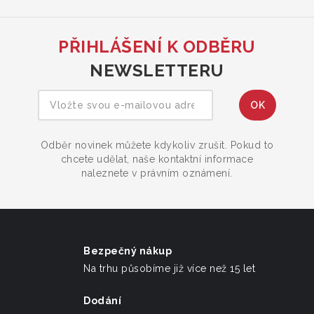
PŘIHLÁŠENÍ K ODBĚRU
NEWSLETTERU
Odběr novinek můžete kdykoliv zrušit. Pokud to
chcete udělat, naše kontaktní informace
naleznete v právním oznámení.
Bezpečný nákup
Na trhu působíme již více než 15 let
Dodání