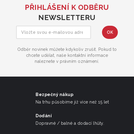
PŘIHLÁŠENÍ K ODBĚRU
NEWSLETTERU
Odběr novinek můžete kdykoliv zrušit. Pokud to
chcete udělat, naše kontaktní informace
naleznete v právním oznámení.
Bezpečný nákup
Na trhu působíme již více než 15 let
Dodání
Dopravné / balné a dodací lhůty.