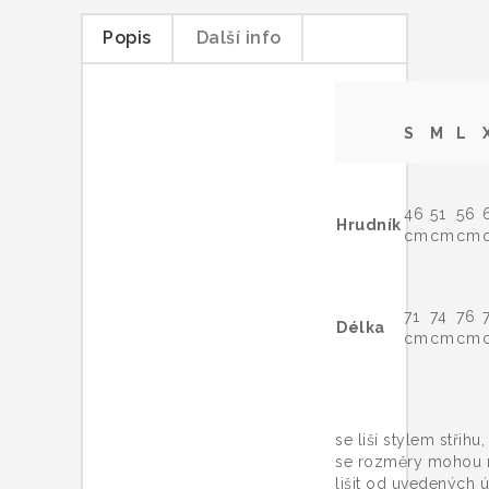
Popis
Další info
S
M
L
46
51
56
Hrudník
cm
cm
cm
71
74
76
Délka
cm
cm
cm
Trič
se liší stylem střihu
se rozměry mohou 
lišit od uvedených ú