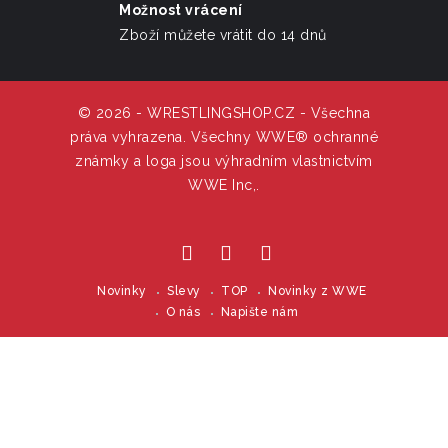
Možnost vrácení
Zboží můžete vrátit do 14 dnů
© 2026 - WRESTLINGSHOP.CZ - Všechna
práva vyhrazena. Všechny WWE® ochranné
známky a loga jsou výhradním vlastnictvím
WWE Inc,.
Novinky
Slevy
TOP
Novinky z WWE
O nás
Napište nám