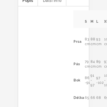
Popis
Další info
S
M
L
X
83
88
93
1
Prsa
cm
cm
cm
c
79
84
89
9
Pás
cm
cm
cm
c
91
1
86
97
Bok
-
-
-91
-102
97
1
Délka
65
66
68
6