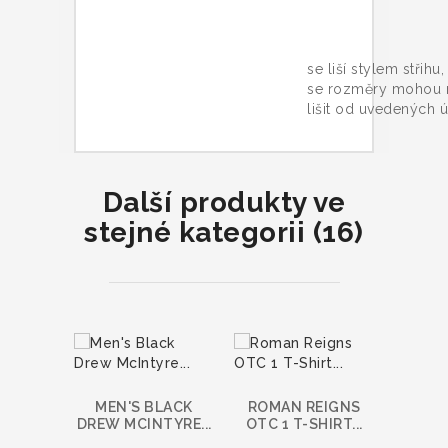
Trič
se liší stylem střihu
se rozměry mohou 
lišit od uvedených ú
Další produkty ve
stejné kategorii (16)
MEN'S BLACK
ROMAN REIGNS
MEN
DREW MCINTYRE...
OTC 1 T-SHIRT...
WRES