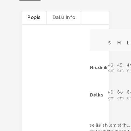
Popis
Další info
S
M
L
43
45
4
Hrudník
cm
cm
c
56
60
6
Délka
cm
cm
c
Trič
se liší stylem střihu