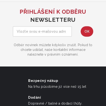
PŘIHLÁŠENÍ K ODBĚRU
NEWSLETTERU
Odběr novinek můžete kdykoliv zrušit. Pokud to
chcete udělat, naše kontaktní informace
naleznete v právním oznámení.
Bezpečný nákup
Na trhu působíme již více než 15 let
Dodání
Dopravné / balné a dodací lhůty.