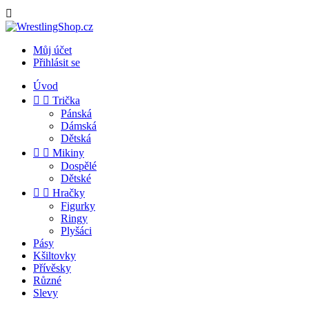

Můj účet
Přihlásit se
Úvod


Trička
Pánská
Dámská
Dětská


Mikiny
Dospělé
Dětské


Hračky
Figurky
Ringy
Plyšáci
Pásy
Kšiltovky
Přívěsky
Různé
Slevy