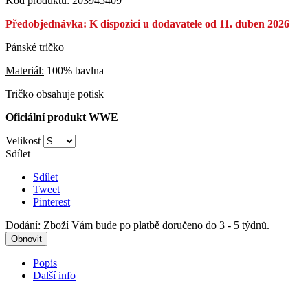
Kód produktu:
203945409
Předobjednávka: K dispozici u dodavatele od 11. duben 2026
Pánské tričko
Materiál:
100% bavlna
Tričko obsahuje potisk
Oficiální produkt WWE
Velikost
Sdílet
Sdílet
Tweet
Pinterest
Dodání: Zboží Vám bude po platbě doručeno do 3 - 5 týdnů.
Popis
Další info