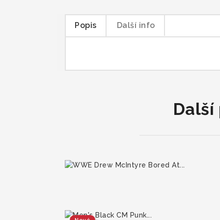
Popis
Další info
Další