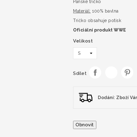
Pánské tričko
Materiál:
100% bavlna
Tričko obsahuje potisk
Oficiální produkt WWE
Velikost
Sdílet
Dodání: Zboží Vá