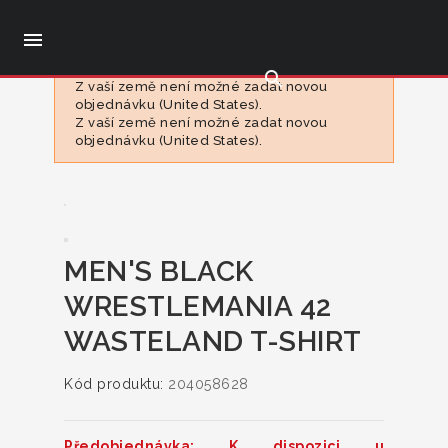

search
Z vaší země není možné zadat novou
objednávku (United States).
Z vaší země není možné zadat novou
objednávku (United States).
MEN'S BLACK
WRESTLEMANIA 42
WASTELAND T-SHIRT
Kód produktu:
204058628
Předobjednávka: K dispozici u