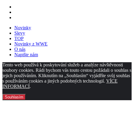
Novinky
Slevy
TOP
Novinky z WWE
O nás
Napište nám
Tento web používá k poskytování služeb a analýze návštěvnosti
soubory cookies. Rádi bychom vás touto cestou požádali o souhlas s
jejich používáním. Kliknutím na „Souhlasím“ vyjádříte svůj souhlas
s používáním cookies a jiných podobných technologií.
VÍCE
INFORMACÍ
.
Souhlasím