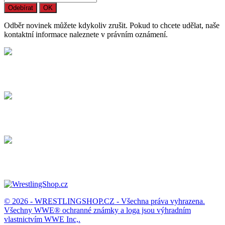
Odběr novinek můžete kdykoliv zrušit. Pokud to chcete udělat, naše
kontaktní informace naleznete v právním oznámení.
Bezpečný nákup
Na trhu působíme již více než 15 let
Dodání
Dopravné / balné a dodací lhůty.
Možnost vrácení
Zboží můžete vrátit do 14 dnů
© 2026 - WRESTLINGSHOP.CZ - Všechna práva vyhrazena.
Všechny WWE® ochranné známky a loga jsou výhradním
vlastnictvím WWE Inc,.