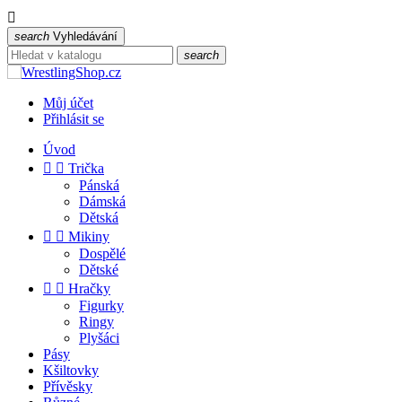

search
Vyhledávání
search
Můj účet
Přihlásit se
Úvod


Trička
Pánská
Dámská
Dětská


Mikiny
Dospělé
Dětské


Hračky
Figurky
Ringy
Plyšáci
Pásy
Kšiltovky
Přívěsky