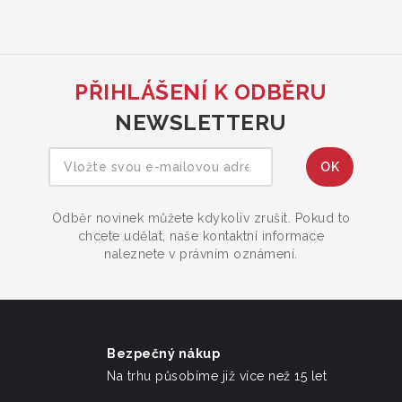
PŘIHLÁŠENÍ K ODBĚRU
NEWSLETTERU
Odběr novinek můžete kdykoliv zrušit. Pokud to
chcete udělat, naše kontaktní informace
naleznete v právním oznámení.
Bezpečný nákup
Na trhu působíme již více než 15 let