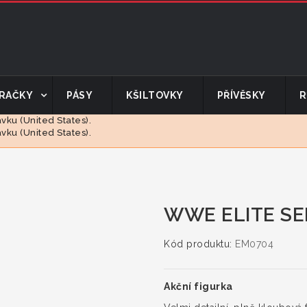
RAČKY
PÁSY
KŠILTOVKY
PŘÍVĚSKY
R
ku (United States).
ku (United States).
WWE ELITE SE
Kód produktu:
EM0704
Akční figurka