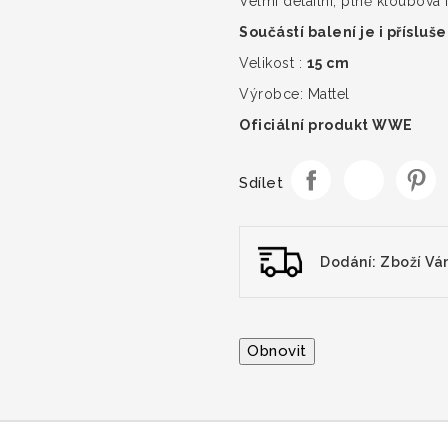
Velmi detailní, plně kloubová 
Součástí balení je i přísluše
Velikost :
15 cm
Výrobce: Mattel
Oficiální produkt WWE
Sdílet
Dodání: Zboží Vá