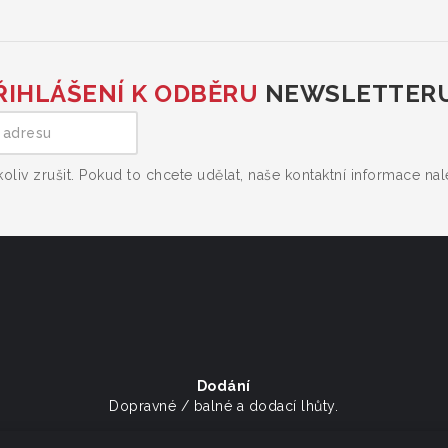
ŘIHLÁŠENÍ K ODBĚRU
NEWSLETTER
liv zrušit. Pokud to chcete udělat, naše kontaktní informace na
Dodání
Dopravné / balné a dodací lhůty.