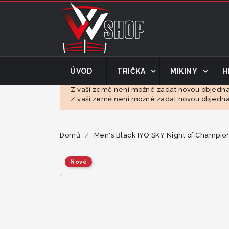
ÚVOD
TRIČKA
MIKINY
H
Z vaší země není možné zadat novou objednáv
Z vaší země není možné zadat novou objednáv
Domů
Men's Black IYO SKY Night of Champion
Nové