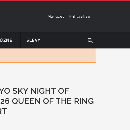
Můj účet
Přihlásit se
search
ŮZNÉ
SLEVY
YO SKY NIGHT OF
26 QUEEN OF THE RING
RT