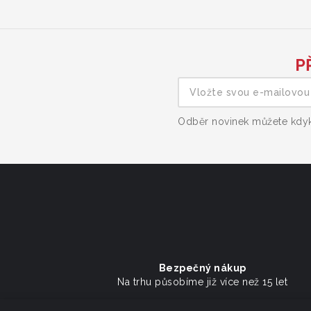
P
Odběr novinek můžete kdyko
Bezpečný nákup
Na trhu působíme již více než 15 let