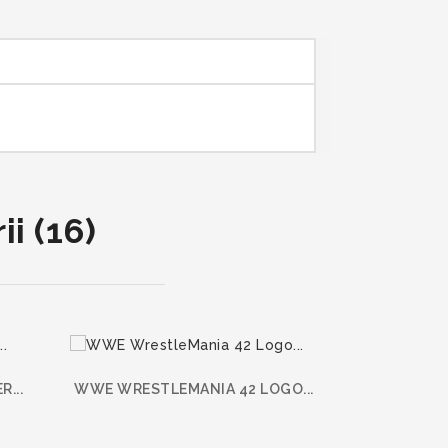
i (16)
Nové
...
WWE WRESTLEMANIA 42 LOGO...
MEN'S WHIT