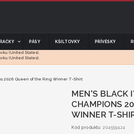
RAČKY
PÁSY
KŠILTOVKY
PŘÍVĚSKY
R
ku (United States).
ku (United States).
s 2026 Queen of the Ring Winner T-Shirt
MEN'S BLACK I
CHAMPIONS 20
WINNER T-SHI
Kód produktu:
204559424