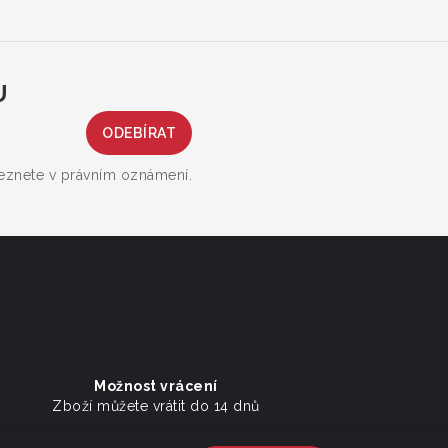
U
leznete v právním oznámení.
Možnost vrácení
Zboží můžete vrátit do 14 dnů