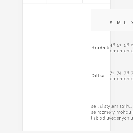
S
M
L
46
51
56
Hrudník
cm
cm
cm
71
74
76
Délka
cm
cm
cm
Trič
se liší stylem střihu
se rozměry mohou 
lišit od uvedených ú