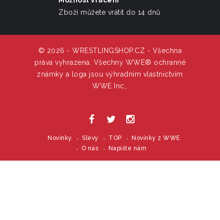
Zboží můžete vrátit do 14 dnů
© 2026 - WRESTLINGSHOP.CZ - Všechna
práva vyhrazena. Všechny WWE® ochranné
známky a loga jsou výhradním vlastnictvím
WWE Inc,.
Novinky
Slevy
TOP
Novinky z WWE
O nás
Napište nám