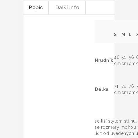
Popis
Další info
S
M
L
46
51
56
Hrudník
cm
cm
cm
71
74
76
Délka
cm
cm
cm
Trič
se liší stylem střihu
se rozměry mohou 
lišit od uvedených ú