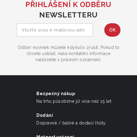
PŘIHLÁŠENÍ K ODBĚRU
NEWSLETTERU
Odběr novinek můžete kdykoliv zrušit. Pokud to
chcete udělat, naše kontaktní informace
naleznete v právním oznámení.
Bezpečný nákup
Na trhu působíme již více než 15 let
Dodání
Dopravné / balné a dodací lhůty.
Možnost vrácení