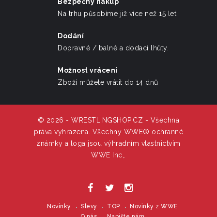
Bezpečný nákup
Na trhu působíme již více než 15 let
Dodání
Dopravné / balné a dodací lhůty.
Možnost vrácení
Zboží můžete vrátit do 14 dnů
© 2026 - WRESTLINGSHOP.CZ - Všechna
práva vyhrazena. Všechny WWE® ochranné
známky a loga jsou výhradním vlastnictvím
WWE Inc,.
Novinky
Slevy
TOP
Novinky z WWE
O nás
Napište nám