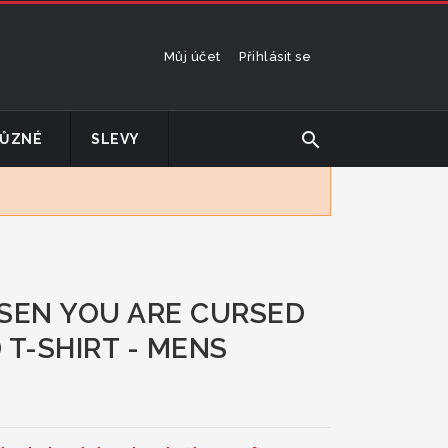
Můj účet
Přihlásit se
search
ŮZNÉ
SLEVY
EN YOU ARE CURSED
 T-SHIRT - MENS