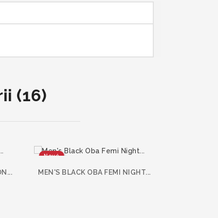
i (16)
Nové
Nové
...
MEN'S BLACK OBA FEMI NIGHT...
MEN'S BLACK