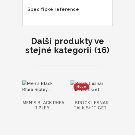
Specifické reference
Další produkty ve
stejné kategorii (16)
Nové
MEN'S BLACK RHEA
BROCK LESNAR
ROMA
RIPLEY...
TALK SH*T GET...
OTC AU