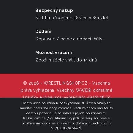
Bezpečný nákup
Na trhu působíme již více než 15 let
Dodání
Dopravné / balné a dodací lhůty.
Možnost vrácení
Zboží můžete vrátit do 14 dnů
© 2026 - WRESTLINGSHOP.CZ - Všechna
práva vyhrazena. Všechny WWE® ochranné
známky a loga jsou výhradním vlastnictvím
Tento web používá k poskytování služeb a analýze
WWE Inc,.
návštěvnosti soubory cookies. Rádi bychom vás touto
cestou požádali o souhlas s jejich používáním.
Kliknutím na „Souhlasím“ vyjádříte svůj souhlas s
používáním cookies a jiných podobných technologií.
VÍCE INFORMACÍ
.