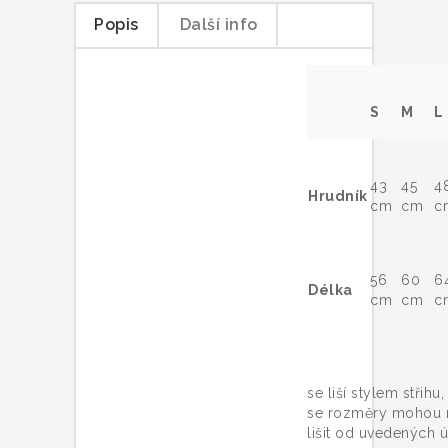
Popis
Další info
S
M
L
43
45
4
Hrudník
cm
cm
c
56
60
6
Délka
cm
cm
c
Trič
se liší stylem střihu
se rozměry mohou 
lišit od uvedených ú