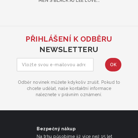
MEN'S BLACK AJ LEE LOVE...
PŘIHLÁŠENÍ K ODBĚRU
NEWSLETTERU
Odběr novinek můžete kdykoliv zrušit. Pokud to
chcete udělat, naše kontaktní informace
naleznete v právním oznámení.
Bezpečný nákup
Na trhu působíme již více než 15 let