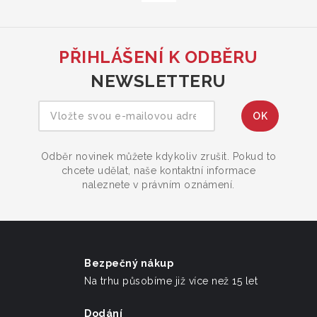
PŘIHLÁŠENÍ K ODBĚRU
NEWSLETTERU
Odběr novinek můžete kdykoliv zrušit. Pokud to
chcete udělat, naše kontaktní informace
naleznete v právním oznámení.
Bezpečný nákup
Na trhu působíme již více než 15 let
Dodání