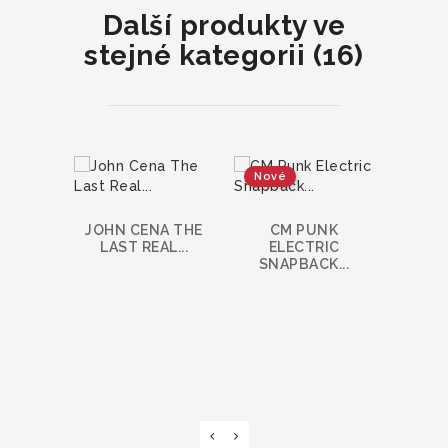
Další produkty ve
stejné kategorii (16)
Nové
JOHN CENA THE
CM PUNK
YOUT
LAST REAL...
ELECTRIC
KNIGH
SNAPBACK...