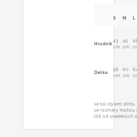
S
M
L
43
45
4
Hrudník
cm
cm
c
56
60
6
Délka
cm
cm
c
Trič
se liší stylem střihu
se rozměry mohou 
lišit od uvedených ú