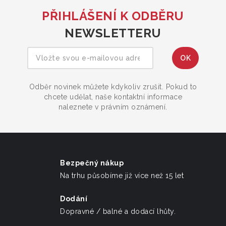
PŘIHLÁŠENÍ K ODBĚRU
NEWSLETTERU
Odběr novinek můžete kdykoliv zrušit. Pokud to
chcete udělat, naše kontaktní informace
naleznete v právním oznámení.
Bezpečný nákup
Na trhu působíme již více než 15 let
Dodání
Dopravné / balné a dodací lhůty.