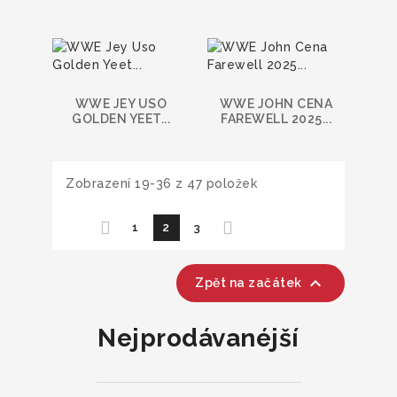
WWE JEY USO
WWE JOHN CENA
GOLDEN YEET...
FAREWELL 2025...
Zobrazení 19-36 z 47 položek
1
2
3

Zpět na začátek
Nejprodávanéjší